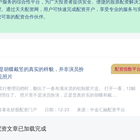
开户服务的综合性平台，为广大投资者提供安全、便捷的股票配资解决
理。通过天天配资网，用户可快速完成配资开户，享受专业的服务与
您可靠的配资合作伙伴。
就是胡蝶戴笠的真实的样貌，并非演员扮
配资指数平
见照片
拍卖行整理旧档时，翻出了一沓布满水渍的铝制胶片盒。 打开一看，12帧
愣住了。 照片里不是演员扮演，正是货真价实的胡蝶和戴....
资著名炒股配资门户
日期：12-23
来源：中金汇融配资平台
配资文章已加载完成