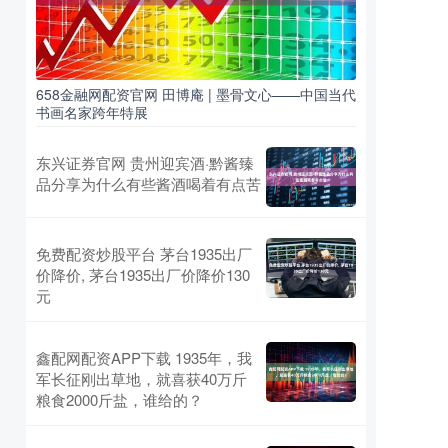
658金融网配资官网 田博庵 | 墨骨文心——中国当代
书画名家跨年特展
东兴证券官网 贵州迎宾酒·黔酱臻
品分享为什么有些酱酒喝着有点苦
免费配资炒股平台 茅台1935出厂
价降价, 茅台1935出厂价降价130
元
鑫配网配资APP下载 1935年，我
军长征刚出草地，就喜获40万斤
粮食2000斤盐，谁给的？