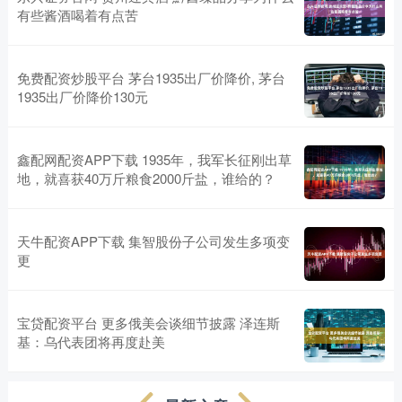
有些酱酒喝着有点苦
免费配资炒股平台 茅台1935出厂价降价, 茅台
1935出厂价降价130元
鑫配网配资APP下载 1935年，我军长征刚出草
地，就喜获40万斤粮食2000斤盐，谁给的？
天牛配资APP下载 集智股份子公司发生多项变
更
宝贷配资平台 更多俄美会谈细节披露 泽连斯
基：乌代表团将再度赴美