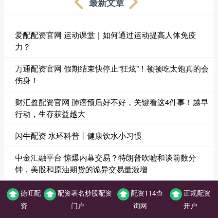
最新文章
爱配配资官网 运动课堂｜如何通过运动提高人体免疫
力？
万通配资官网 假期结束快停止“狂炫”！顿顿吃太饱真的会
伤身！
财汇盈配资官网 肺癌预后好不好，关键看这4件事！越早
行动，生存获益越大
闪牛配资 水环科普丨健康饮水小习惯
中金汇融平台 惊爆内幕交易？特朗普吹嘘和谈前数分
钟，美股和原油期货的诡异交易量激增
德旺配
配资著名炒股配资
配资114查
正规配资
资
门户
询网
开户