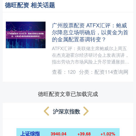
德旺配资 相关话题
广州股票配资 ATFX汇评：鲍威
尔降息立场明确后，以黄金为首
的金属配置基调转变？
ATFX汇评：美联储主席鲍威尔上周五
在杰克逊霍尔经济研讨会上发表演讲，
指出劳动力市场风险上升尽管通胀担忧
依然存在。对政策敏感的两年期美国国
查看：
120
分类：
配资114查询网
债收益率暴跌，而衡量美....
德旺配资文章已加载完成
沪深京指数
上证综指
3940.04
+39.68
+1.02%