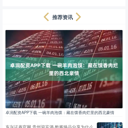
推荐资讯
卓润配资APP下载 一碗羊肉泡馍：藏在馍香肉烂里的西北豪情
东兴证券官网 贵州迎宾酒·黔酱臻品分享为什么