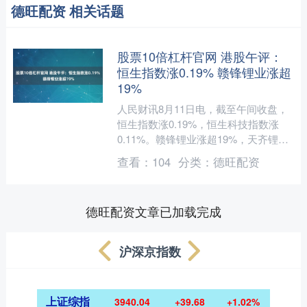
德旺配资 相关话题
股票10倍杠杆官网 港股午评：
恒生指数涨0.19% 赣锋锂业涨超
19%
人民财讯8月11日电，截至午间收盘，
恒生指数涨0.19%，恒生科技指数涨
0.11%。赣锋锂业涨超19%，天齐锂业
涨超15%。....
查看：
104
分类：
德旺配资
德旺配资文章已加载完成
沪深京指数
上证综指
3940.04
+39.68
+1.02%