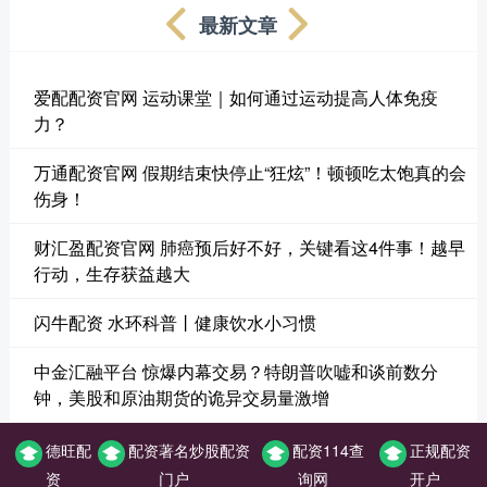
最新文章
爱配配资官网 运动课堂｜如何通过运动提高人体免疫
力？
万通配资官网 假期结束快停止“狂炫”！顿顿吃太饱真的会
伤身！
财汇盈配资官网 肺癌预后好不好，关键看这4件事！越早
行动，生存获益越大
闪牛配资 水环科普丨健康饮水小习惯
中金汇融平台 惊爆内幕交易？特朗普吹嘘和谈前数分
钟，美股和原油期货的诡异交易量激增
德旺配
配资著名炒股配资
配资114查
正规配资
资
门户
询网
开户