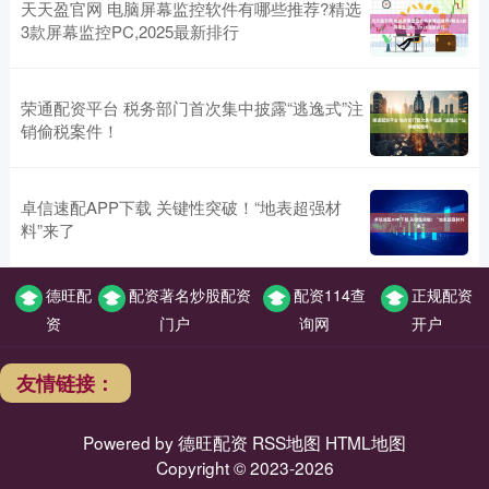
天天盈官网 电脑屏幕监控软件有哪些推荐?精选
3款屏幕监控PC,2025最新排行
荣通配资平台 税务部门首次集中披露“逃逸式”注
销偷税案件！
卓信速配APP下载 关键性突破！“地表超强材
料”来了
德旺配
配资著名炒股配资
配资114查
正规配资
资
门户
询网
开户
友情链接：
Powered by
德旺配资
RSS地图
HTML地图
Copyright
© 2023-2026