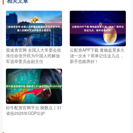
相关文章
股速查官网 全国人大常委会批
云配资APP下载 黄杨盆景多久
准任命张升民为中国人民解放
浇一次水？简单记住这几点，
军选举委员会副主任
新手也能养好！
好牛配资官网平台 晓数点丨31
省份2025年GDP出炉