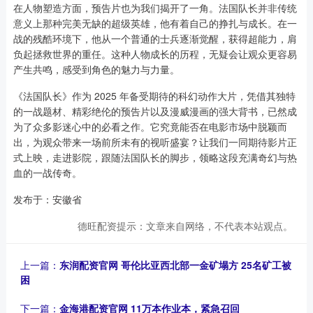
在人物塑造方面，预告片也为我们揭开了一角。法国队长并非传统
意义上那种完美无缺的超级英雄，他有着自己的挣扎与成长。在一
战的残酷环境下，他从一个普通的士兵逐渐觉醒，获得超能力，肩
负起拯救世界的重任。这种人物成长的历程，无疑会让观众更容易
产生共鸣，感受到角色的魅力与力量。
《法国队长》作为 2025 年备受期待的科幻动作大片，凭借其独特
的一战题材、精彩绝伦的预告片以及漫威漫画的强大背书，已然成
为了众多影迷心中的必看之作。它究竟能否在电影市场中脱颖而
出，为观众带来一场前所未有的视听盛宴？让我们一同期待影片正
式上映，走进影院，跟随法国队长的脚步，领略这段充满奇幻与热
血的一战传奇。
发布于：安徽省
德旺配资提示：文章来自网络，不代表本站观点。
上一篇：
东润配资官网 哥伦比亚西北部一金矿塌方 25名矿工被
困
下一篇：
金海港配资官网 11万本作业本，紧急召回