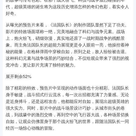
代，超级英雄的诞生将为这段历史增添怎样的奇幻色彩，着实令人
好奇。
从曝光的预告片来看，《法国队长》的制作团队显然下足了功夫。
影片的特效场面堪称一绝，完美地融合了科幻与战争元素。战场
上，炮火纷飞，硝烟弥漫，真实地还原了一战时期战争的残酷景
象。而主角法国队长的超能力展现更是令人眼前一亮，他操控着神
秘的能量，在枪林弹雨中穿梭自如，所到之处，敌人纷纷被击退。
这种科幻元素与战争场景的巧妙结合，不仅给观众带来了强烈的视
觉冲击，更让影片充满了独特的魅力。
展开剩余52%
除了精彩的特效，预告片中呈现的动作场面也十分精彩。法国队长
身手敏捷，战斗招式行云流水，每一次出招都充满了力量感。无论
是近身搏斗，还是远程攻击，他都能应对自如，展现出超级英雄的
强大实力。同时，影片中的战斗场景设计巧妙，从城市街头的巷
战，到战壕中的激烈交锋，再到空中的飞行器大战，各种场景切换
自如，让观众仿佛置身于那个战火纷飞的世界，跟随法国队长一同
经历一场惊心动魄的冒险。