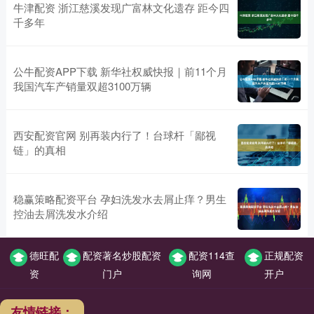
牛津配资 浙江慈溪发现广富林文化遗存 距今四
千多年
公牛配资APP下载 新华社权威快报｜前11个月
我国汽车产销量双超3100万辆
西安配资官网 别再装内行了！台球杆「鄙视
链」的真相
稳赢策略配资平台 孕妇洗发水去屑止痒？男生
控油去屑洗发水介绍
德旺配
配资著名炒股配资
配资114查
正规配资
资
门户
询网
开户
友情链接：