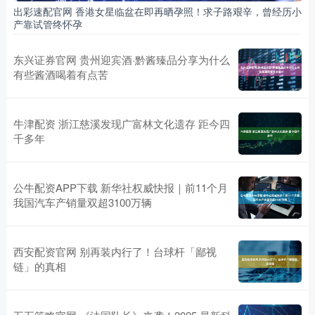
出彩速配官网 香港女星临盆在即再晒孕照！求子路艰辛，曾经历小
产靠试管终怀孕
东兴证券官网 贵州迎宾酒·黔酱臻品分享为什么
有些酱酒喝着有点苦
牛津配资 浙江慈溪发现广富林文化遗存 距今四
千多年
公牛配资APP下载 新华社权威快报｜前11个月
我国汽车产销量双超3100万辆
西安配资官网 别再装内行了！台球杆「鄙视
链」的真相