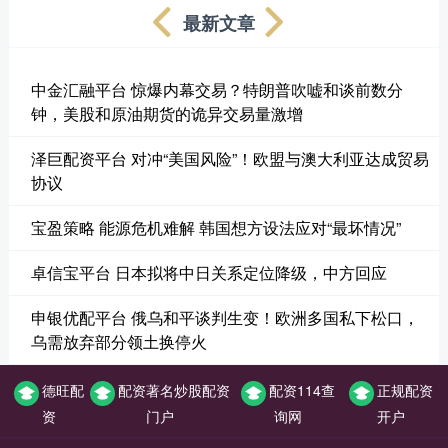
最新文章
中金汇融平台 惊爆内幕交易？特朗普吹嘘和谈前数分
钟，美股和原油期货的诡异交易量激增
泽巨配资平台 对冲“美国风险”！欧盟与澳大利亚达成贸易
协议
宝盈策略 能源危机难解 韩国想方设法应对“最坏情况”
卓信宝平台 日本拟将中日关系定位降级，中方回应
申银优配平台 俄乌和平谈判生变！欧洲多国私下松口，
乌需放弃部分领土换停火
德旺配
配资著名炒股配资
配资114查
正规配资
资
门户
询网
开户