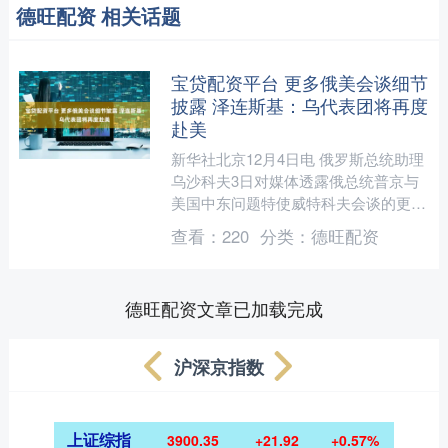
德旺配资 相关话题
宝贷配资平台 更多俄美会谈细节
披露 泽连斯基：乌代表团将再度
赴美
新华社北京12月4日电 俄罗斯总统助理
乌沙科夫3日对媒体透露俄总统普京与
美国中东问题特使威特科夫会谈的更多
细节，并表示俄方目前只与美国就乌克
查看：
220
分类：
德旺配资
兰问题进行了谈判。同....
德旺配资文章已加载完成
沪深京指数
上证综指
3900.35
+21.92
+0.57%