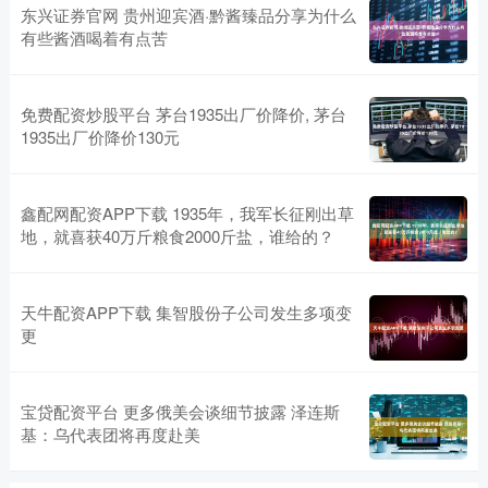
东兴证券官网 贵州迎宾酒·黔酱臻品分享为什么
有些酱酒喝着有点苦
免费配资炒股平台 茅台1935出厂价降价, 茅台
1935出厂价降价130元
鑫配网配资APP下载 1935年，我军长征刚出草
地，就喜获40万斤粮食2000斤盐，谁给的？
天牛配资APP下载 集智股份子公司发生多项变
更
宝贷配资平台 更多俄美会谈细节披露 泽连斯
基：乌代表团将再度赴美