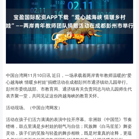
中国台湾网11月10日讯 近日，一场承载着两岸青年教师温暖的“爱
心越海峡 情暖乡村娃”捐赠活动在成都彭州市通济镇幼儿园举行。
彭州市委统战部、市教育局、通济镇有关负责同志与幼儿园师生代
表齐聚一堂，共同见证这份跨越海峡的教育关怀。
活动现场。（中国台湾网发）
活动在孩子们活力满满的表演中拉开序幕。非洲鼓《中国范》节奏
铿锵，鼓点里满是乡村娃的朝气与自信；民族舞《白马笙笙》舞姿
灵动，孩子们的笑脸与轻盈的舞步相映，既是对童真的诠释，更蕴