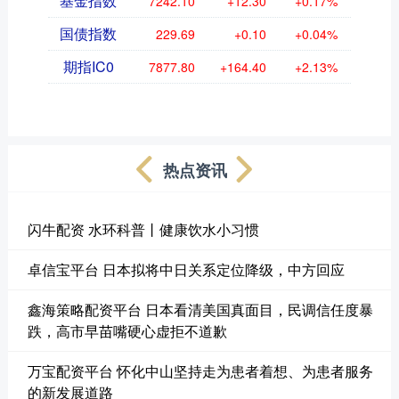
基金指数
7242.10
+12.30
+0.17%
国债指数
229.69
+0.10
+0.04%
期指IC0
7877.80
+164.40
+2.13%
热点资讯
闪牛配资 水环科普丨健康饮水小习惯
卓信宝平台 日本拟将中日关系定位降级，中方回应
鑫海策略配资平台 日本看清美国真面目，民调信任度暴
跌，高市早苗嘴硬心虚拒不道歉
万宝配资平台 怀化中山坚持走为患者着想、为患者服务
的新发展道路