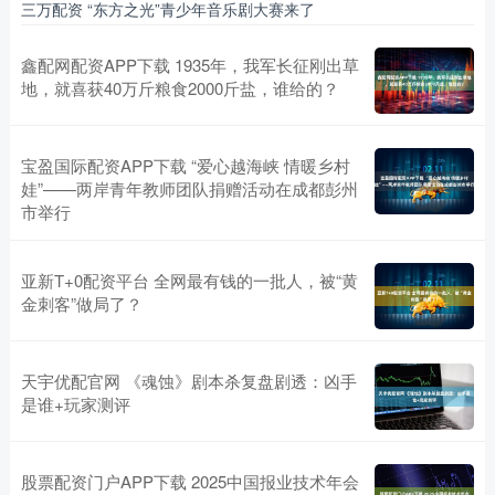
三万配资 “东方之光”青少年音乐剧大赛来了
鑫配网配资APP下载 1935年，我军长征刚出草
地，就喜获40万斤粮食2000斤盐，谁给的？
宝盈国际配资APP下载 “爱心越海峡 情暖乡村
娃”——两岸青年教师团队捐赠活动在成都彭州
市举行
亚新T+0配资平台 全网最有钱的一批人，被“黄
金刺客”做局了？
天宇优配官网 《魂蚀》剧本杀复盘剧透：凶手
是谁+玩家测评
股票配资门户APP下载 2025中国报业技术年会