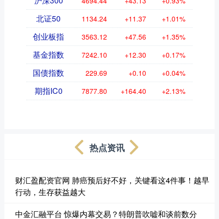
沪深300
4694.44
+43.13
+0.93%
北证50
1134.24
+11.37
+1.01%
创业板指
3563.12
+47.56
+1.35%
基金指数
7242.10
+12.30
+0.17%
国债指数
229.69
+0.10
+0.04%
期指IC0
7877.80
+164.40
+2.13%
热点资讯
财汇盈配资官网 肺癌预后好不好，关键看这4件事！越早
行动，生存获益越大
中金汇融平台 惊爆内幕交易？特朗普吹嘘和谈前数分